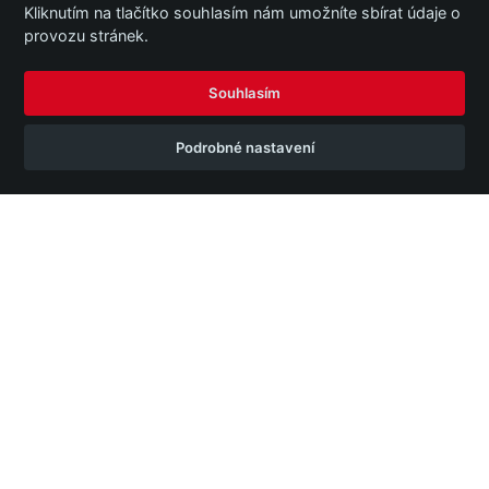
Kliknutím na tlačítko souhlasím nám umožníte sbírat údaje o
Kariéra
provozu stránek.
Společnost
Souhlasím
Podrobné nastavení
Umožňuje podnikům využívat marketingové strategie
založené na datech, nejmodernější analytiku a
personalizovaná řešení k uvolnění plného prodejního
potenciálu.
E:
info@optimics.cz