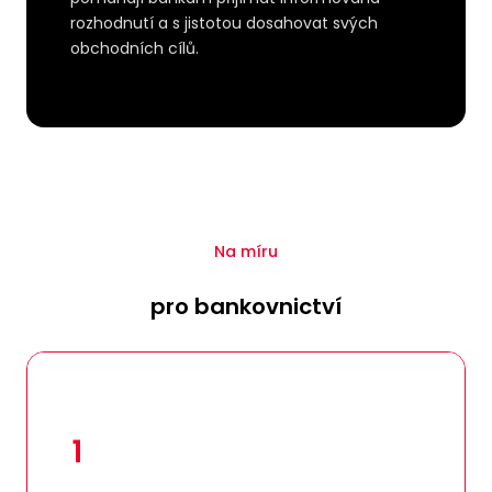
rozhodnutí a s jistotou dosahovat svých
obchodních cílů.
Na míru
pro bankovnictví
1